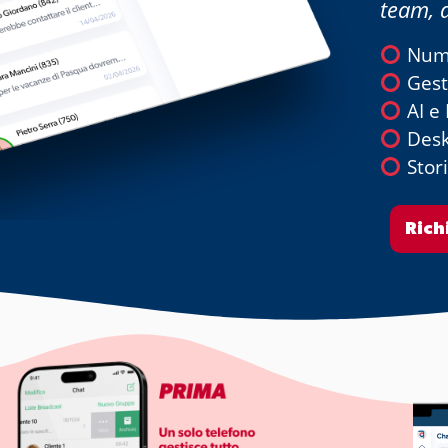
team, 
Nume
Gest
AI e 
Desk
Stori
Rich