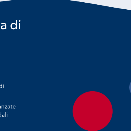
a di
di
anzate
dali