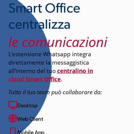
Smart Office
centralizza
le comunicazioni​
L’estensione Whatsapp integra
direttamente la messaggistica
all’interno del tuo
centralino in
cloud Smart Office
.
Tutto il tuo team può collaborare da:
Desktop
Web Client
Mobile App