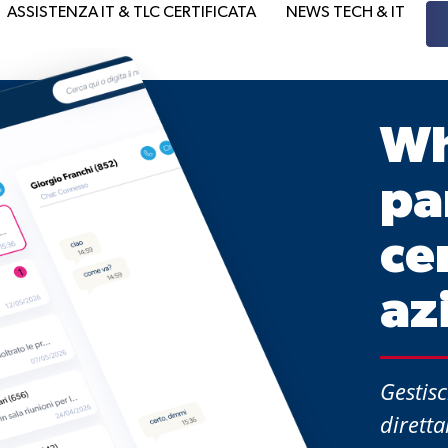
ASSISTENZA IT & TLC CERTIFICATA
NEWS TECH & IT
Wh
pa
ce
az
Gestisc
diretta